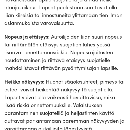
etuajo-oikeus. Lapset puolestaan saattavat olla
liian kiireisiä tai innostuneita ylittämään tien ilman
asianmukaista varovaisuutta.
Nopeus ja etäisyys:
Autoilijoiden liian suuri nopeus
tai riittämätön etäisyys suojatien lähestyessä
lisäävät onnettomuusriskiä. Nopeusrajoitusten
noudattaminen ja riittävä etäisyys suojatielle
mahdollistavat riittävän pysähtymisajan lapsille.
Heikko näkyvyys:
Huonot sääolosuhteet, pimeys tai
esteet voivat heikentää näkyvyyttä suojatiellä.
Lapset voivat olla vaikeasti havaittavissa, mikä
lisää riskiä onnettomuuksille. Valaistuksen
parantaminen suojateillä ja heijastinten käyttö
auttavat par antamaan paremman näkyvyyden ja
varoittamaan autoilijoita lähestyvistä