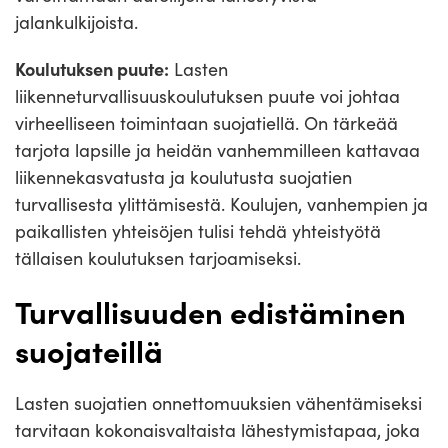
jalankulkijoista.
Koulutuksen puute:
Lasten
liikenneturvallisuuskoulutuksen puute voi johtaa
virheelliseen toimintaan suojatiellä. On tärkeää
tarjota lapsille ja heidän vanhemmilleen kattavaa
liikennekasvatusta ja koulutusta suojatien
turvallisesta ylittämisestä. Koulujen, vanhempien ja
paikallisten yhteisöjen tulisi tehdä yhteistyötä
tällaisen koulutuksen tarjoamiseksi.
Turvallisuuden edistäminen
suojateillä
Lasten suojatien onnettomuuksien vähentämiseksi
tarvitaan kokonaisvaltaista lähestymistapaa, joka