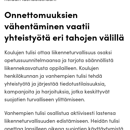
Onnettomuuksien
vähentäminen vaatii
yhteistyötä eri tahojen välillä
Koulujen tulisi ottaa liikenneturvallisuus osaksi
opetussuunnitelmaansa ja tarjota säännöllistä
liikennekasvatusta oppilailleen. Koulujen
henkilökunnan ja vanhempien tulisi tehdä
yhteistyötä ja järjestää tiedotustilaisuuksia,
kampanjoita ja harjoituksia, jotka keskittyvät
suojatien turvalliseen ylittämiseen.
Vanhempien tulisi osallistua aktiivisesti lastensa
liikenneturvallisuuden edistämiseen. Heidän tulisi
opettaa lapsilleen oikeaa suojatien käyttäytymistä