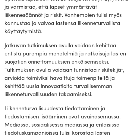
ja varmistaa, että lapset ymmärtävät
liikennesäännöt ja riskit. Vanhempien tulisi myös
kannustaa ja valvoa lastensa liikenneturvallista
käyttäytymistä.
Jatkuvan tutkimuksen avulla voidaan kehittää
entistä parempia menetelmiä ja ratkaisuja lasten
suojatien onnettomuuksien ehkäisemiseksi.
Tutkimuksen avulla voidaan tunnistaa riskitekijät,
arvioida toimiviksi havaittuja toimenpiteitä ja
kehittää uusia innovaatioita turvallisemman
liikenneturvallisuuden takaamiseksi.
Liikenneturvallisuudesta tiedottaminen ja
tiedostamisen lisääminen ovat avainasemassa.
Mediassa, sosiaalisessa mediassa ja erilaisissa
tiedotuskampanjoissa tulisi korostaa lasten