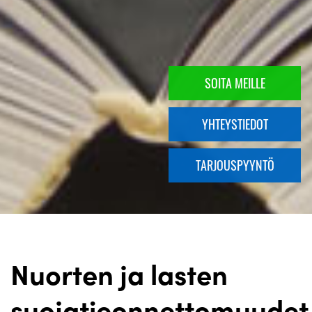
SOITA MEILLE
YHTEYSTIEDOT
TARJOUSPYYNTÖ
Nuorten ja lasten
suojatieonnettomuudet