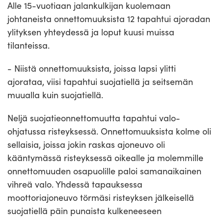
Alle 15-vuotiaan jalankulkijan kuolemaan
johtaneista onnettomuuksista 12 tapahtui ajoradan
ylityksen yhteydessä ja loput kuusi muissa
tilanteissa.
- Niistä onnettomuuksista, joissa lapsi ylitti
ajorataa, viisi tapahtui suojatiellä ja seitsemän
muualla kuin suojatiellä.
Neljä suojatieonnettomuutta tapahtui valo-
ohjatussa risteyksessä. Onnettomuuksista kolme oli
sellaisia, joissa jokin raskas ajoneuvo oli
kääntymässä risteyksessä oikealle ja molemmille
onnettomuuden osapuolille paloi samanaikainen
vihreä valo. Yhdessä tapauksessa
moottoriajoneuvo törmäsi risteyksen jälkeisellä
suojatiellä päin punaista kulkeneeseen