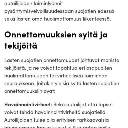
autoilijoiden laiminlyönnit
pysähtymisvelvollisuudessaan suojatien edessä
sekä lasten oma huolimattomuus liikenteessä.
Onnettomuuksien syitä ja
tekijöitä
Lasten suojatien onnettomuudet johtuvat monista
tekijöistä, ja ne voivat tapahtua eri osapuolten
huolimattomuuden tai virheellisen toiminnan
seurauksena. Joitakin yleisiä syitä lasten suojatien
onnettomuuksiin ovat:
Havainnointivirheet:
Sekä autoilijat että lapset
voivat tehdä havainnointivirheitä suojatiellä.
Autoilijoiden tulee olla erityisen tarkkaavaisia
havaitessaan lapsia suojatiellä ja antaa heille