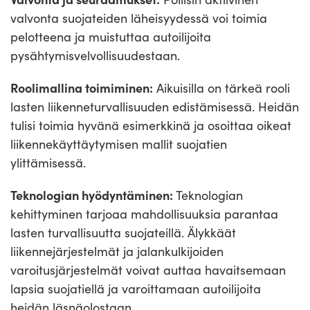
valvonta suojateiden läheisyydessä voi toimia
pelotteena ja muistuttaa autoilijoita
pysähtymisvelvollisuudestaan.
Roolimallina toimiminen:
Aikuisilla on tärkeä rooli
lasten liikenneturvallisuuden edistämisessä. Heidän
tulisi toimia hyvänä esimerkkinä ja osoittaa oikeat
liikennekäyttäytymisen mallit suojatien
ylittämisessä.
Teknologian hyödyntäminen:
Teknologian
kehittyminen tarjoaa mahdollisuuksia parantaa
lasten turvallisuutta suojateillä. Älykkäät
liikennejärjestelmät ja jalankulkijoiden
varoitusjärjestelmät voivat auttaa havaitsemaan
lapsia suojatiellä ja varoittamaan autoilijoita
heidän läsnäolostaan.