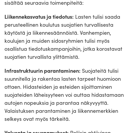
sisältää seuraavia toimenpiteitä:
Liikennekasvatus ja tiedotus:
Lasten tulisi saada
perusteellinen koulutus suojatien turvallisesta
käytöstä ja liikennesäännöistä. Vanhempien,
koulujen ja muiden sidosryhmien tulisi myös
osallistua tiedotuskampanjoihin, jotka korostavat
suojatien turvallista ylittämistä.
Infrastruktuurin parantaminen:
Suojateitä tulisi
suunnitella ja rakentaa lasten tarpeet huomioon
ottaen. Hidasteiden ja esteiden sijoittaminen
suojateiden läheisyyteen voi auttaa hidastamaan
autojen nopeuksia ja parantaa näkyvyyttä.
Valaistuksen parantaminen ja liikennemerkkien
selkeys ovat myös tärkeitä.
Valvonta ja seuraamukset:
Poliisin aktiivinen