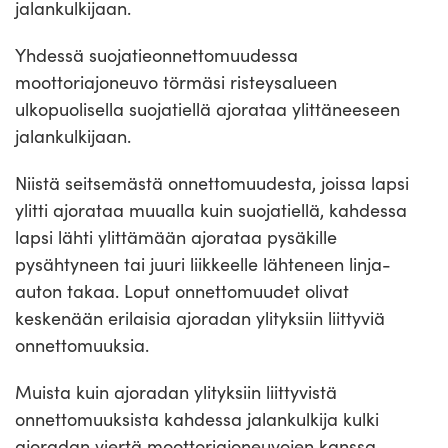
jalankulkijaan.
Yhdessä suojatieonnettomuudessa
moottoriajoneuvo törmäsi risteysalueen
ulkopuolisella suojatiellä ajorataa ylittäneeseen
jalankulkijaan.
Niistä seitsemästä onnettomuudesta, joissa lapsi
ylitti ajorataa muualla kuin suojatiellä, kahdessa
lapsi lähti ylittämään ajorataa pysäkille
pysähtyneen tai juuri liikkeelle lähteneen linja-
auton takaa. Loput onnettomuudet olivat
keskenään erilaisia ajoradan ylityksiin liittyviä
onnettomuuksia.
Muista kuin ajoradan ylityksiin liittyvistä
onnettomuuksista kahdessa jalankulkija kulki
ajoradan viertä moottoriajoneuvojen kanssa