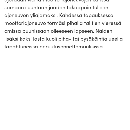
samaan suuntaan jääden takaapäin tulleen
ajoneuvon yliajamaksi. Kahdessa tapauksessa
moottoriajoneuvo törmäsi pihalla tai tien vieressä
omissa puuhissaan olleeseen lapseen. Näiden
lisäksi kaksi lasta kuoli piha- tai pysäköintialueella
tapahtuneissa peruutusonnettomuuksissa.
Jalankulkuonnettomuuksista viisi tapahtui pimeän
tai hämärän aikaan. Näissä onnettomuuksissa
kuolleista jalankulkijoista yhdellä oli heijastin ja
valaisin. Kolmen jalankulkijan osalta heijastimen
käyttö ei ole tiedossa. Yhdellä ei ollut heijastinta.
Tutkijalautakuntien mukaan heijastimen käytöllä ei
näissä onnettomuuksissa kuitenkaan ollut
vaikutusta, sillä onnettomuudet olivat joko niin
äkillisiä tapahtumia tai moottoriajoneuvon