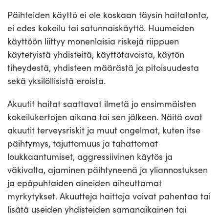
Päihteiden käyttö ei ole koskaan täysin haitatonta,
ei edes kokeilu tai satunnaiskäyttö. Huumeiden
käyttöön liittyy monenlaisia riskejä riippuen
käytetyistä yhdisteitä, käyttötavoista, käytön
tiheydestä, yhdisteen määrästä ja pitoisuudesta
sekä yksilöllisistä eroista.
Akuutit haitat saattavat ilmetä jo ensimmäisten
kokeilukertojen aikana tai sen jälkeen. Näitä ovat
akuutit terveysriskit ja muut ongelmat, kuten itse
päihtymys, tajuttomuus ja tahattomat
loukkaantumiset, aggressiivinen käytös ja
väkivalta, ajaminen päihtyneenä ja yliannostuksen
ja epäpuhtaiden aineiden aiheuttamat
myrkytykset. Akuutteja haittoja voivat pahentaa tai
lisätä useiden yhdisteiden samanaikainen tai