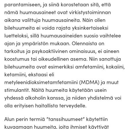
parantamiseen, ja siinä korostetaan sitä, että
nämä huumausaineet ovat virkistystoiminnan
aikana valittuja huumausaineita. Näin ollen
bilehuumeita ei voida rajata yksinkertaiseksi
luetteloksi, sillä huumausaineiden suosio vaihtelee
ajan ja ympäristön mukaan. Olennaista on
tarkoitus ja psykoaktiivinen ominaisuus, ei aineen
koostumus tai oikeudellinen asema. Niin sanottuja
bilehuumeita ovat esimerkiksi amfetamiini, kokaiini,
ketamiini, ekstaasi eli
metyleenidioksimetamfetamiini (MDMA) ja muut
stimulantit. Näitä huumeita käytetään usein
yhdessä alkoholin kanssa, ja niiden yhdistelmä voi
olla erityisen haitallista terveydelle.
Alun perin termiä ”tanssihuumeet” käytettiin
kuvaamaan huumeita, joita ihmiset käyttivät