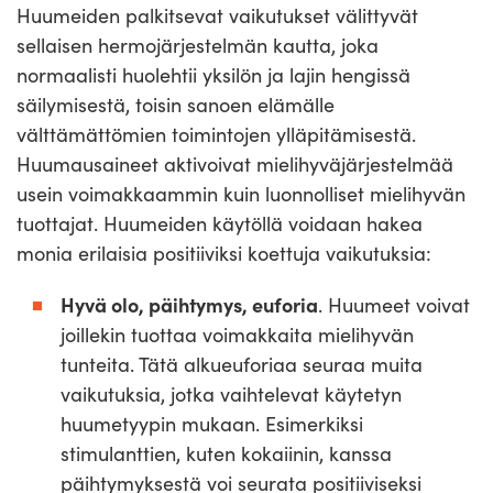
Huumeiden palkitsevat vaikutukset välittyvät
sellaisen hermojärjestelmän kautta, joka
normaalisti huolehtii yksilön ja lajin hengissä
säilymisestä, toisin sanoen elämälle
välttämättömien toimintojen ylläpitämisestä.
Huumausaineet aktivoivat mielihyväjärjestelmää
usein voimakkaammin kuin luonnolliset mielihyvän
tuottajat. Huumeiden käytöllä voidaan hakea
monia erilaisia positiiviksi koettuja vaikutuksia:
Hyvä olo, päihtymys, euforia
. Huumeet voivat
joillekin tuottaa voimakkaita mielihyvän
tunteita. Tätä alkueuforiaa seuraa muita
vaikutuksia, jotka vaihtelevat käytetyn
huumetyypin mukaan. Esimerkiksi
stimulanttien, kuten kokaiinin, kanssa
päihtymyksestä voi seurata positiiviseksi