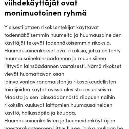
viihdekäyttäjät ovat
monimuotoinen ryhmä
Yleisesti ottaen rikoksentekijät käyttävät
todennäköisemmin huumeita ja huumausaineiden
käyttäjät tekevät todennäköisemmin rikoksia.
Huumausainerikokset ovat rikoksia, jotka on tehty
huumausainelainsäädännön ja muun siihen
liittyvän lainsäädännön vastaisesti. Nämä rikokset
vievät huomattavan osan
lainvalvontaviranomaisten ja rikosoikeudellisten
toimijoiden käytettävissä olevista resursseista.
Maasta ja sen lainsäädännöstä riippuen näihin
rikoksiin kuuluvat laittomien huumausaineiden
käyttö, hallussapito ja kauppa.
Huumausainerikollisten ja huumeidenkäyttäjien
väestörakenteeseen liittyy klisee, jonka mukaan he