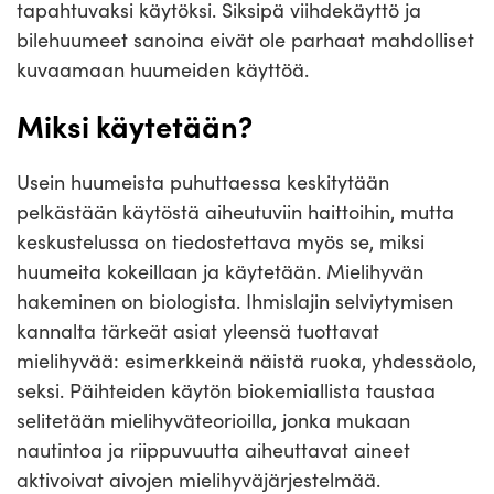
tapahtuvaksi käytöksi. Siksipä viihdekäyttö ja
bilehuumeet sanoina eivät ole parhaat mahdolliset
kuvaamaan huumeiden käyttöä.
Miksi käytetään?
Usein huumeista puhuttaessa keskitytään
pelkästään käytöstä aiheutuviin haittoihin, mutta
keskustelussa on tiedostettava myös se, miksi
huumeita kokeillaan ja käytetään. Mielihyvän
hakeminen on biologista. Ihmislajin selviytymisen
kannalta tärkeät asiat yleensä tuottavat
mielihyvää: esimerkkeinä näistä ruoka, yhdessäolo,
seksi. Päihteiden käytön biokemiallista taustaa
selitetään mielihyväteorioilla, jonka mukaan
nautintoa ja riippuvuutta aiheuttavat aineet
aktivoivat aivojen mielihyväjärjestelmää.