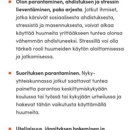
Olon parantaminen, ahdistuksen ja stressin
lieventäminen, pako arjesta
. Jotkut ihmiset,
jotka kärsivät sosiaalisesta ahdistuksesta,
stressistä ja masennuksesta, voivat alkaa
käyttää huumeita yrittääkseen tuntea olonsa
vähemmän ahdistuneeksi. Stressillä voi olla
tärkeä rooli huumeiden käytön aloittamisessa
ja jatkamisessa.
Suorituksen parantaminen.
Nyky-
yhteiskunnassa jotkut saattavat tuntea
painetta parantaa keskittymiskykyään
koulussa tai työssä tai kykyjään urheilussa ja
hakevat tähän vaikutusta käyttämällä
huumeita.
Uteliaisuus, jännityksen hakeminen ja