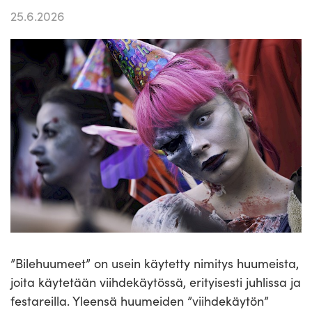
25.6.2026
”Bilehuumeet” on usein käytetty nimitys huumeista,
joita käytetään viihdekäytössä, erityisesti juhlissa ja
festareilla. Yleensä huumeiden ”viihdekäytön”