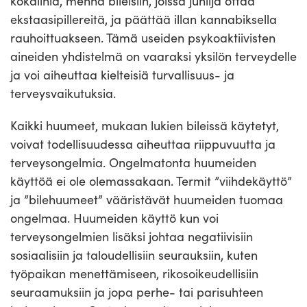
kokaiinia, mennä bileisiin, joissa juhlija ottaa
ekstaasipillereitä, ja päättää illan kannabiksella
rauhoittuakseen. Tämä useiden psykoaktiivisten
aineiden yhdistelmä on vaaraksi yksilön terveydelle
ja voi aiheuttaa kielteisiä turvallisuus- ja
terveysvaikutuksia.
Kaikki huumeet, mukaan lukien bileissä käytetyt,
voivat todellisuudessa aiheuttaa riippuvuutta ja
terveysongelmia. Ongelmatonta huumeiden
käyttöä ei ole olemassakaan. Termit ”viihdekäyttö”
ja ”bilehuumeet” vääristävät huumeiden tuomaa
ongelmaa. Huumeiden käyttö kun voi
terveysongelmien lisäksi johtaa negatiivisiin
sosiaalisiin ja taloudellisiin seurauksiin, kuten
työpaikan menettämiseen, rikosoikeudellisiin
seuraamuksiin ja jopa perhe- tai parisuhteen