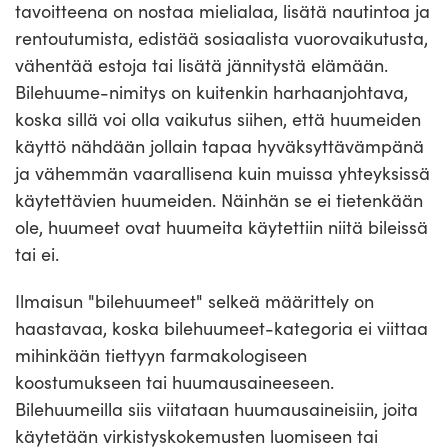
tavoitteena on nostaa mielialaa, lisätä nautintoa ja
rentoutumista, edistää sosiaalista vuorovaikutusta,
vähentää estoja tai lisätä jännitystä elämään.
Bilehuume-nimitys on kuitenkin harhaanjohtava,
koska sillä voi olla vaikutus siihen, että huumeiden
käyttö nähdään jollain tapaa hyväksyttävämpänä
ja vähemmän vaarallisena kuin muissa yhteyksissä
käytettävien huumeiden. Näinhän se ei tietenkään
ole, huumeet ovat huumeita käytettiin niitä bileissä
tai ei.
Ilmaisun "bilehuumeet" selkeä määrittely on
haastavaa, koska bilehuumeet-kategoria ei viittaa
mihinkään tiettyyn farmakologiseen
koostumukseen tai huumausaineeseen.
Bilehuumeilla siis viitataan huumausaineisiin, joita
käytetään virkistyskokemusten luomiseen tai