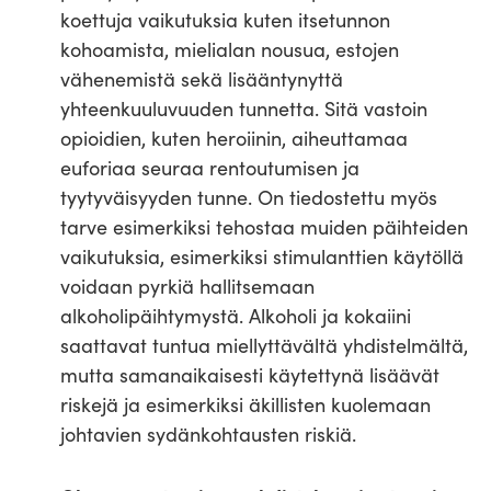
koettuja vaikutuksia kuten itsetunnon
kohoamista, mielialan nousua, estojen
vähenemistä sekä lisääntynyttä
yhteenkuuluvuuden tunnetta. Sitä vastoin
opioidien, kuten heroiinin, aiheuttamaa
euforiaa seuraa rentoutumisen ja
tyytyväisyyden tunne. On tiedostettu myös
tarve esimerkiksi tehostaa muiden päihteiden
vaikutuksia, esimerkiksi stimulanttien käytöllä
voidaan pyrkiä hallitsemaan
alkoholipäihtymystä. Alkoholi ja kokaiini
saattavat tuntua miellyttävältä yhdistelmältä,
mutta samanaikaisesti käytettynä lisäävät
riskejä ja esimerkiksi äkillisten kuolemaan
johtavien sydänkohtausten riskiä.