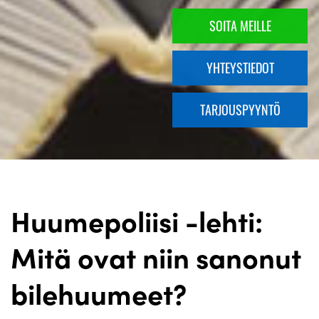
SOITA MEILLE
YHTEYSTIEDOT
TARJOUSPYYNTÖ
Huumepoliisi -lehti:
Mitä ovat niin sanonut
bilehuumeet?