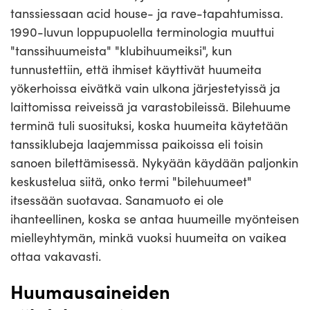
tanssiessaan acid house- ja rave-tapahtumissa.
1990-luvun loppupuolella terminologia muuttui
"tanssihuumeista" "klubihuumeiksi", kun
tunnustettiin, että ihmiset käyttivät huumeita
yökerhoissa eivätkä vain ulkona järjestetyissä ja
laittomissa reiveissä ja varastobileissä. Bilehuume
terminä tuli suosituksi, koska huumeita käytetään
tanssiklubeja laajemmissa paikoissa eli toisin
sanoen bilettämisessä. Nykyään käydään paljonkin
keskustelua siitä, onko termi "bilehuumeet"
itsessään suotavaa. Sanamuoto ei ole
ihanteellinen, koska se antaa huumeille myönteisen
mielleyhtymän, minkä vuoksi huumeita on vaikea
ottaa vakavasti.
Huumausaineiden