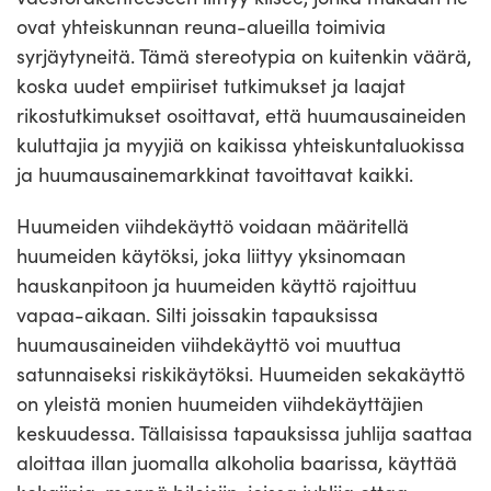
ovat yhteiskunnan reuna-alueilla toimivia
syrjäytyneitä. Tämä stereotypia on kuitenkin väärä,
koska uudet empiiriset tutkimukset ja laajat
rikostutkimukset osoittavat, että huumausaineiden
kuluttajia ja myyjiä on kaikissa yhteiskuntaluokissa
ja huumausainemarkkinat tavoittavat kaikki.
Huumeiden viihdekäyttö voidaan määritellä
huumeiden käytöksi, joka liittyy yksinomaan
hauskanpitoon ja huumeiden käyttö rajoittuu
vapaa-aikaan. Silti joissakin tapauksissa
huumausaineiden viihdekäyttö voi muuttua
satunnaiseksi riskikäytöksi. Huumeiden sekakäyttö
on yleistä monien huumeiden viihdekäyttäjien
keskuudessa. Tällaisissa tapauksissa juhlija saattaa
aloittaa illan juomalla alkoholia baarissa, käyttää