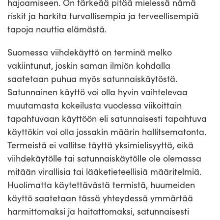
hajoamiseen. On tärkeää pitää mielessä nämä
riskit ja harkita turvallisempia ja terveellisempiä
tapoja nauttia elämästä.
Suomessa viihdekäyttö on terminä melko
vakiintunut, joskin saman ilmiön kohdalla
saatetaan puhua myös satunnaiskäytöstä.
Satunnainen käyttö voi olla hyvin vaihtelevaa
muutamasta kokeilusta vuodessa viikoittain
tapahtuvaan käyttöön eli satunnaisesti tapahtuva
käyttökin voi olla jossakin määrin hallitsematonta.
Termeistä ei vallitse täyttä yksimielisyyttä, eikä
viihdekäytölle tai satunnaiskäytölle ole olemassa
mitään virallisia tai lääketieteellisiä määritelmiä.
Huolimatta käytettävästä termistä, huumeiden
käyttö saatetaan tässä yhteydessä ymmärtää
harmittomaksi ja haitattomaksi, satunnaisesti