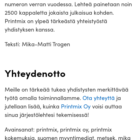
numeron verran vuodessa. Lehteä painetaan noin
2500 kappaletta jokaista julkaisua kohden.
Printmix on ylpeä tärkeästä yhteistyöstä
yhdistyksen kanssa.
Teksti: Mika-Matti Trogen
Yhteydenotto
Meille on tärkeää tukea yhdistysten merkittävää
työtä omalla toiminnallamme.
Ota yhteyttä
ja
jutellaan lisää, kuinka
Printmix Oy
voisi auttaa
sinua järjestölehtesi tekemisessä!
Avainsanat: printmix, printmix oy, printmix
kokemuksia, suomen myyntimediat, metsek, mika