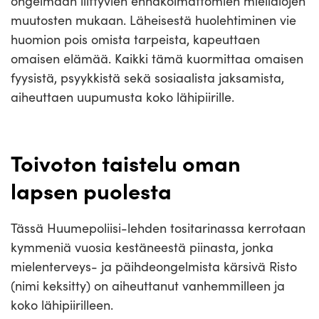
ongelmaan liittyvien ennakoimattomien mielialojen
muutosten mukaan. Läheisestä huolehtiminen vie
huomion pois omista tarpeista, kapeuttaen
omaisen elämää. Kaikki tämä kuormittaa omaisen
fyysistä, psyykkistä sekä sosiaalista jaksamista,
aiheuttaen uupumusta koko lähipiirille.
Toivoton taistelu oman
lapsen puolesta
Tässä Huumepoliisi-lehden tositarinassa kerrotaan
kymmeniä vuosia kestäneestä piinasta, jonka
mielenterveys- ja päihdeongelmista kärsivä Risto
(nimi keksitty) on aiheuttanut vanhemmilleen ja
koko lähipiirilleen.