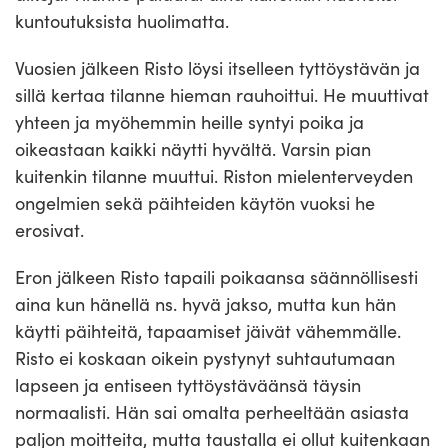
kuntoutuksista huolimatta.
Vuosien jälkeen Risto löysi itselleen tyttöystävän ja
sillä kertaa tilanne hieman rauhoittui. He muuttivat
yhteen ja myöhemmin heille syntyi poika ja
oikeastaan kaikki näytti hyvältä. Varsin pian
kuitenkin tilanne muuttui. Riston mielenterveyden
ongelmien sekä päihteiden käytön vuoksi he
erosivat.
Eron jälkeen Risto tapaili poikaansa säännöllisesti
aina kun hänellä ns. hyvä jakso, mutta kun hän
käytti päihteitä, tapaamiset jäivät vähemmälle.
Risto ei koskaan oikein pystynyt suhtautumaan
lapseen ja entiseen tyttöystäväänsä täysin
normaalisti. Hän sai omalta perheeltään asiasta
paljon moitteita, mutta taustalla ei ollut kuitenkaan