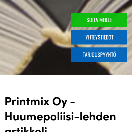
SOITA MEILLE
YHTEYSTIEDOT
TARJOUSPYYNTÖ
Printmix Oy -
Huumepoliisi-lehden
artikkeli