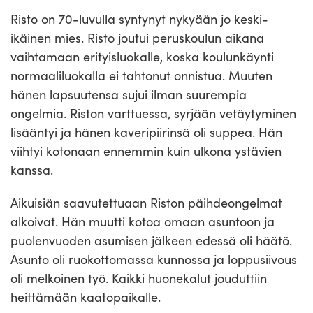
Risto on 70-luvulla syntynyt nykyään jo keski-
ikäinen mies. Risto joutui peruskoulun aikana
vaihtamaan erityisluokalle, koska koulunkäynti
normaaliluokalla ei tahtonut onnistua. Muuten
hänen lapsuutensa sujui ilman suurempia
ongelmia. Riston varttuessa, syrjään vetäytyminen
lisääntyi ja hänen kaveripiirinsä oli suppea. Hän
viihtyi kotonaan ennemmin kuin ulkona ystävien
kanssa.
Aikuisiän saavutettuaan Riston päihdeongelmat
alkoivat. Hän muutti kotoa omaan asuntoon ja
puolenvuoden asumisen jälkeen edessä oli häätö.
Asunto oli ruokottomassa kunnossa ja loppusiivous
oli melkoinen työ. Kaikki huonekalut jouduttiin
heittämään kaatopaikalle.