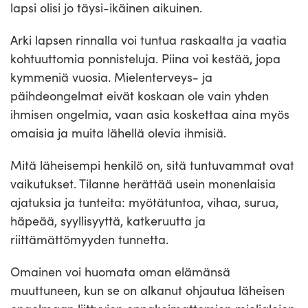
lapsi olisi jo täysi-ikäinen aikuinen.
Arki lapsen rinnalla voi tuntua raskaalta ja vaatia
kohtuuttomia ponnisteluja. Piina voi kestää, jopa
kymmeniä vuosia. Mielenterveys- ja
päihdeongelmat eivät koskaan ole vain yhden
ihmisen ongelmia, vaan asia koskettaa aina myös
omaisia ja muita lähellä olevia ihmisiä.
Mitä läheisempi henkilö on, sitä tuntuvammat ovat
vaikutukset. Tilanne herättää usein monenlaisia
ajatuksia ja tunteita: myötätuntoa, vihaa, surua,
häpeää, syyllisyyttä, katkeruutta ja
riittämättömyyden tunnetta.
Omainen voi huomata oman elämänsä
muuttuneen, kun se on alkanut ohjautua läheisen