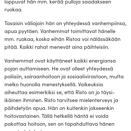
loppuvat hän mm. kerää pulloja saadakseen
ruokaa.
Tasaisin väliajoin hän on yhteydessä vanhempiinsa,
apua pyytäen. Vanhemmat toimittavat hänelle
mm. ruokaa, koska eihän Ristoa voi nälässäkään
pitää. Kaikki rahat menevät aina päihteisiin.
Vanhemmat ovat käyttäneet kaikki energiansa
pojan auttamiseen. He ovat olleet yhteydessä
poliisiin, sairaanhoitoon ja sosiaalivirastoon, mutta
melko huonolla menestyksellä. Vaikeuksia
aiheuttaa esimerkiksi se, että Risto on jo täysi-
ikäinen ihminen. Risto tarvitsee mielenterveys ja
päihdetyön apua. Hän on kuitenkin jokseenkin
hoitovastainen. Tällä hetkellä häntä ei voida
pakottaa hoitoon, sen on tapahduttava hänen