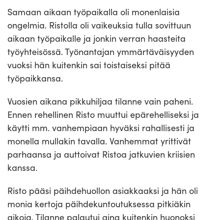
Samaan aikaan työpaikalla oli monenlaisia
ongelmia. Ristolla oli vaikeuksia tulla sovittuun
aikaan työpaikalle ja jonkin verran haasteita
työyhteisössä. Työnantajan ymmärtäväisyyden
vuoksi hän kuitenkin sai toistaiseksi pitää
työpaikkansa.
Vuosien aikana pikkuhiljaa tilanne vain paheni.
Ennen rehellinen Risto muuttui epärehelliseksi ja
käytti mm. vanhempiaan hyväksi rahallisesti ja
monella mullakin tavalla. Vanhemmat yrittivät
parhaansa ja auttoivat Ristoa jatkuvien kriisien
kanssa.
Risto pääsi päihdehuollon asiakkaaksi ja hän oli
monia kertoja päihdekuntoutuksessa pitkiäkin
aikoja. Tilanne palautui aina kuitenkin huonoksi