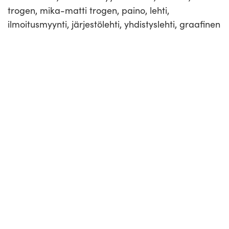
trogen, mika-matti trogen, paino, lehti,
ilmoitusmyynti, järjestölehti, yhdistyslehti, graafinen
suunnittelu
Lue muita artikkeleita
25.6.2026
Huumepoliisi -lehti: Mitä ovat niin sanonut
bilehuumeet?
12.3.2026
POLIISIFUDIS -lehti: Naisjalkapallo
nousukiidossa niin Suomessa kuin maailmalla